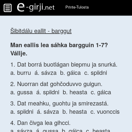
Printe-Tulosta
Šibitdálu eallit - barggut
Man eallis lea sáhka bargguin 1-7?
Vállje.
1. Dat borrá buotlágan biepmu ja snurká.
a. burru á. sávza b. gáica c. spiidni
2. Nuorran dat gohčoduvvo guigun.
a. gussa á. spiidni b. heasta c. gáica
3. Dat meahku, guohtu ja smirezastá.
a. spiidni á. sávza b. heasta c. vuonccis
4. Dan čivga lea gihcci.
a. sávza á. gussa b. gáica c. heasta