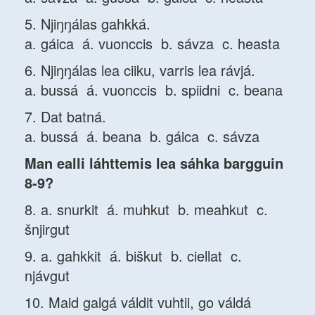
5. Njiŋŋálas gahkká.
a. gáica á. vuonccis b. sávza c. heasta
6. Njiŋŋálas lea ciiku, varris lea rávjá.
a. bussá á. vuonccis b. spiidni c. beana
7. Dat batná.
a. bussá á. beana b. gáica c. sávza
Man ealli láhttemis lea sáhka bargguin
8-9?
8. a. snurkit á. muhkut b. meahkut c.
šnjirgut
9. a. gahkkit á. biškut b. ciellat c.
njávgut
10. Maid galgá váldit vuhtii, go váldá