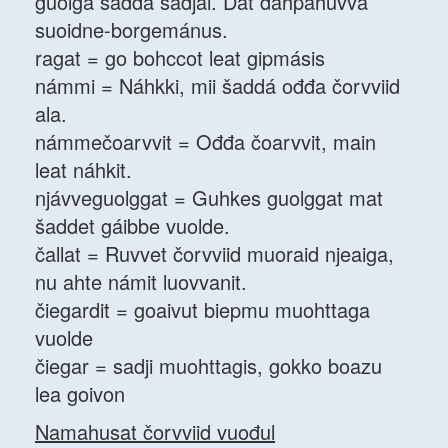
guolga šaddá sadjái. Dát dáhpáhuvvá
suoidne-borgemánus.
ragat = go bohccot leat gipmásis
námmi = Náhkki, mii šaddá ođđa čorvviid
ala.
námmečoarvvit = Ođđa čoarvvit, main
leat náhkit.
njávveguolggat = Guhkes guolggat mat
šaddet gáibbe vuolde.
čallat = Ruvvet čorvviid muoraid njeaiga,
nu ahte námit luovvanit.
čiegardit = goaivut biepmu muohttaga
vuolde
čiegar = sadji muohttagis, gokko boazu
lea goivon
Namahusat čorvviid vuođul