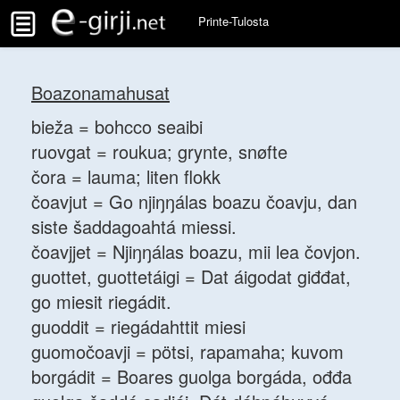
Printe-Tulosta
Boazonamahusat
bieža = bohcco seaibi
ruovgat = roukua; grynte, snøfte
čora = lauma; liten flokk
čoavjut = Go njiŋŋálas boazu čoavju, dan
siste šaddagoahtá miessi.
čoavjjet = Njiŋŋálas boazu, mii lea čovjon.
guottet, guottetáigi = Dat áigodat giđđat,
go miesit riegádit.
guoddit = riegádahttit miesi
guomočoavji = pötsi, rapamaha; kuvom
borgádit = Boares guolga borgáda, ođđa