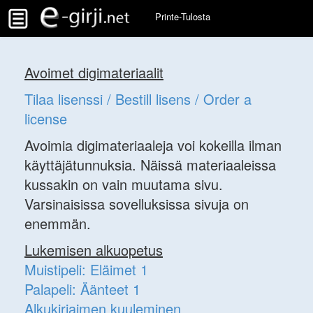
Printe-Tulosta
Avoimet digimateriaalit
Tilaa lisenssi / Bestill lisens / Order a
license
Avoimia digimateriaaleja voi kokeilla ilman
käyttäjätunnuksia. Näissä materiaaleissa
kussakin on vain muutama sivu.
Varsinaisissa sovelluksissa sivuja on
enemmän.
Lukemisen alkuopetus
Muistipeli: Eläimet 1
Palapeli: Äänteet 1
Alkukirjaimen kuuleminen