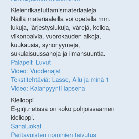
Kielenrikastuttamismateriaaleja
Näillä materiaaleilla voi opetella mm.
lukuja, järjestyslukuja, värejä, kelloa,
viikonpäiviä, vuorokauden aikoja,
kuukausia, synonyymejä,
sukulaisuussanoja ja ilmansuuntia.
Palapeli: Luvut
Video: Vuodenajat
Tekstitehtäviä: Lasse, Ailu ja minä 1
Video: Kalanpyynti lapsena
Kielioppi
E-girji.netissä on koko pohjoissaamen
kielioppi.
Sanaluokat
Paritavuisten nominien taivutus