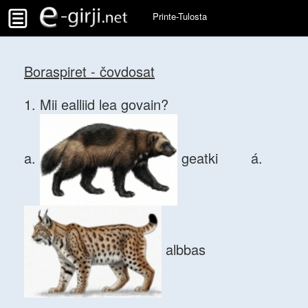
Printe-Tulosta
Boraspiret - čovdosat
1. Mii ealliid lea govain?
a.
geatki á.
albbas