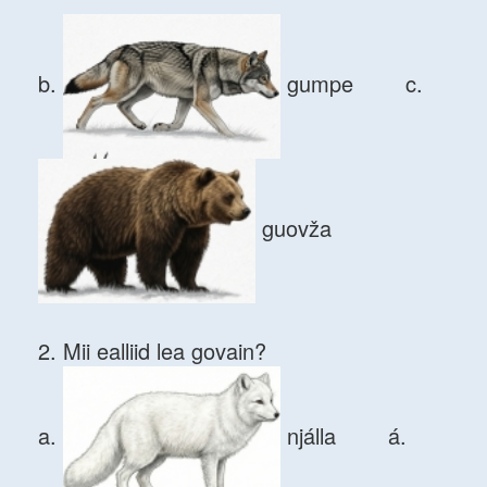
b.
gumpe c.
guovža
2. Mii ealliid lea govain?
a.
njálla á.