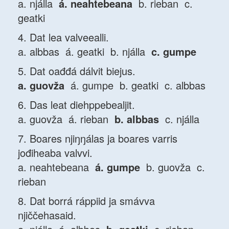
a. njálla
á. neahtebeana
b. rieban c.
geatki
4. Dat lea valveealli.
a. albbas á. geatki b. njálla
c. gumpe
5. Dat oađđá dálvit biejus.
a. guovža
á. gumpe b. geatki c. albbas
6. Das leat diehppebealjit.
a. guovža á. rieban
b. albbas
c. njálla
7. Boares njiŋŋálas ja boares varris
jođiheaba valvvi.
a. neahtebeana
á. gumpe
b. guovža c.
rieban
8. Dat borrá ráppiid ja smávva
njiččehasaid.