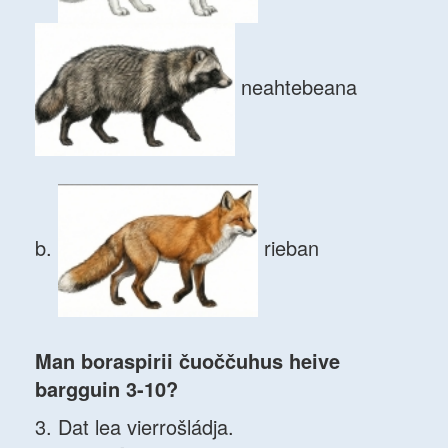
neahtebeana
b.
rieban
Man boraspirii čuoččuhus heive
bargguin 3-10?
3. Dat lea vierrošládja.