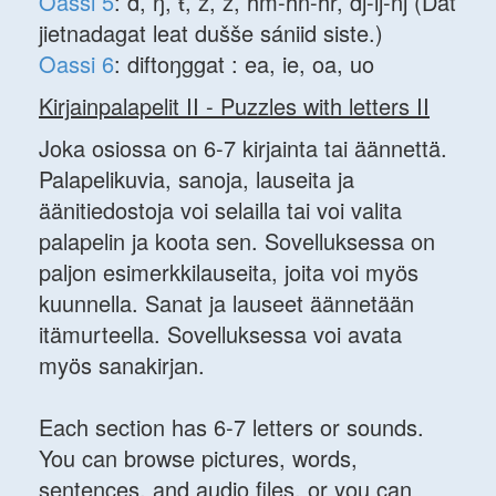
Oassi 5
: đ, ŋ, ŧ, z, ž, hm-hn-hr, dj-lj-nj (Dát
jietnadagat leat dušše sániid siste.)
Oassi 6
: diftoŋggat : ea, ie, oa, uo
Kirjainpalapelit II - Puzzles with letters II
Joka osiossa on 6-7 kirjainta tai äännettä.
Palapelikuvia, sanoja, lauseita ja
äänitiedostoja voi selailla tai voi valita
palapelin ja koota sen. Sovelluksessa on
paljon esimerkkilauseita, joita voi myös
kuunnella. Sanat ja lauseet äännetään
itämurteella. Sovelluksessa voi avata
myös sanakirjan.
Each section has 6-7 letters or sounds.
You can browse pictures, words,
sentences, and audio files, or you can