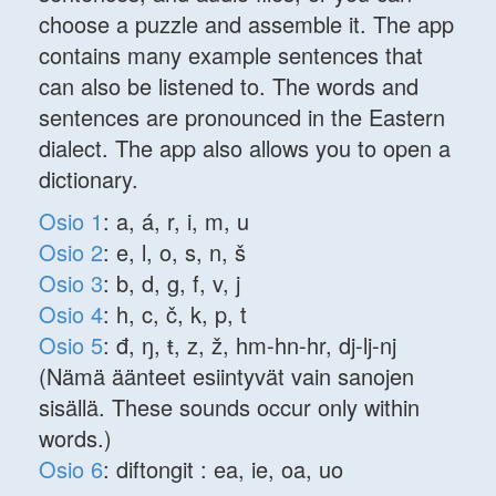
choose a puzzle and assemble it. The app
contains many example sentences that
can also be listened to. The words and
sentences are pronounced in the Eastern
dialect. The app also allows you to open a
dictionary.
Osio 1
: a, á, r, i, m, u
Osio 2
: e, l, o, s, n, š
Osio 3
: b, d, g, f, v, j
Osio 4
: h, c, č, k, p, t
Osio 5
: đ, ŋ, ŧ, z, ž, hm-hn-hr, dj-lj-nj
(Nämä äänteet esiintyvät vain sanojen
sisällä. These sounds occur only within
words.)
Osio 6
: diftongit : ea, ie, oa, uo