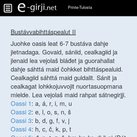
Printe-Tulosta
Bustávvabihttáspealut II
Juohke oasis leat 6-7 bustáva dahje
jietnadaga. Govaid, sániid, cealkagiid ja
jienaid lea vejolaš bláđet ja guorahallat
dahje sáhttá maid čohkket bihttáspealuid.
Cealkagiid sáhttá maid guldalit. Sánit ja
cealkagat lohkkojuvvojit nuortasuopmana
mielde. Lea vejolaš maid rahpat sátnegirjji.
Oassi 1
: a, á, r, i, m, u
Oassi 2
: e, l, o, s, n, š
Oassi 3
: b, d, g, f, v, j
Oassi 4
: h, c, č, k, p, t