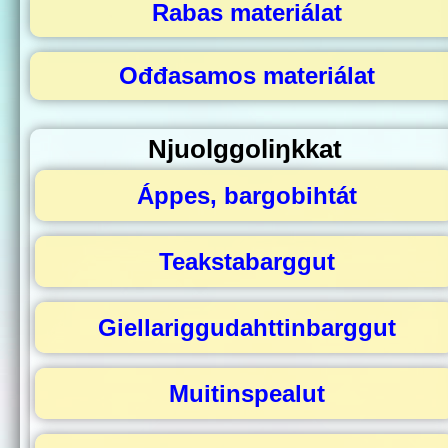
Rabas materiálat
Ođđasamos materiálat
Njuolggoliŋkkat
Áppes, bargobihtát
Teakstabarggut
Giellariggudahttinbarggut
Muitinspealut