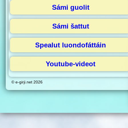
Sámi guolit
Sámi šattut
Spealut luondofáttáin
Youtube-videot
© e-girji.net 2026