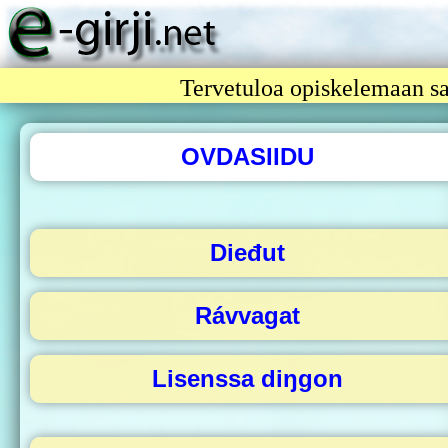
Tervetuloa opiskelemaan s
OVDASIIDU
Dieđut
Rávvagat
Lisenssa diŋgon