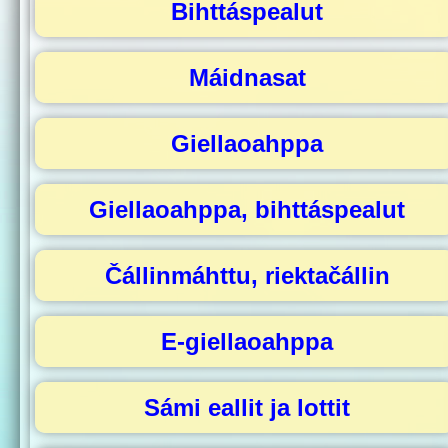
Bihttáspealut
Máidnasat
Giellaoahppa
Giellaoahppa, bihttáspealut
Čállinmáhttu, riektačállin
E-giellaoahppa
Sámi eallit ja lottit